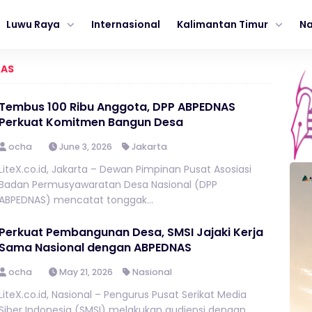
Luwu Raya
Internasional
Kalimantan Timur
Na
NAS
Tembus 100 Ribu Anggota, DPP ABPEDNAS
Perkuat Komitmen Bangun Desa
ocha
June 3, 2026
Jakarta
LiteX.co.id, Jakarta – Dewan Pimpinan Pusat Asosiasi
Badan Permusyawaratan Desa Nasional (DPP
ABPEDNAS) mencatat tonggak...
Perkuat Pembangunan Desa, SMSI Jajaki Kerja
Sama Nasional dengan ABPEDNAS
ocha
May 21, 2026
Nasional
LiteX.co.id, Nasional – Pengurus Pusat Serikat Media
Siber Indonesia (SMSI) melakukan audiensi dengan