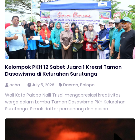
Kelompok PKH 12 Sabet Juara 1 Kreasi Taman
Dasawisma di Kelurahan Surutanga
ocha
July 5, 2026
Daerah
,
Palopo
Wali Kota Palopo Naili Trisal mengapresiasi kreativitas
warga dalam Lomba Taman Dasawisma PKH Kelurahan
Surutanga. Simak daftar pemenang dan pesan...