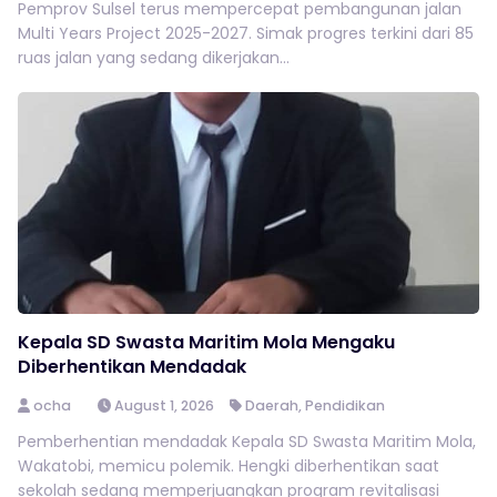
Pemprov Sulsel terus mempercepat pembangunan jalan
Multi Years Project 2025-2027. Simak progres terkini dari 85
ruas jalan yang sedang dikerjakan...
Kepala SD Swasta Maritim Mola Mengaku
Diberhentikan Mendadak
ocha
August 1, 2026
Daerah
,
Pendidikan
Pemberhentian mendadak Kepala SD Swasta Maritim Mola,
Wakatobi, memicu polemik. Hengki diberhentikan saat
sekolah sedang memperjuangkan program revitalisasi