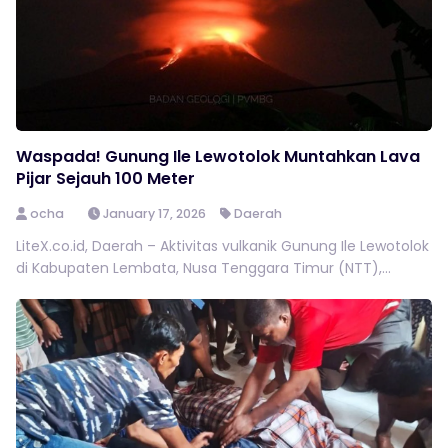
Waspada! Gunung Ile Lewotolok Muntahkan Lava
Pijar Sejauh 100 Meter
ocha
January 17, 2026
Daerah
LiteX.co.id, Daerah – Aktivitas vulkanik Gunung Ile Lewotolok
di Kabupaten Lembata, Nusa Tenggara Timur (NTT),...