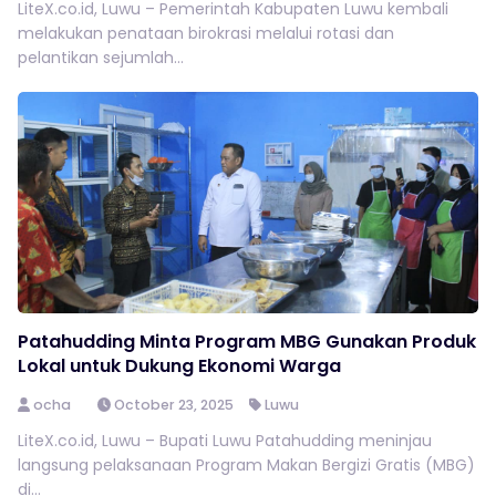
LiteX.co.id, Luwu – Pemerintah Kabupaten Luwu kembali
melakukan penataan birokrasi melalui rotasi dan
pelantikan sejumlah...
Patahudding Minta Program MBG Gunakan Produk
Lokal untuk Dukung Ekonomi Warga
ocha
October 23, 2025
Luwu
LiteX.co.id, Luwu – Bupati Luwu Patahudding meninjau
langsung pelaksanaan Program Makan Bergizi Gratis (MBG)
di...