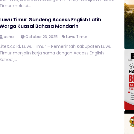
Timur melalui...
Luwu Timur Gandeng Access English Latih
Warga Kuasai Bahasa Mandarin
ocha
October 23, 2025
Luwu Timur
LiteX.co.id, Luwu Timur – Pemerintah Kabupaten Luwu
Timur menjalin kerja sama dengan Access English
School,...