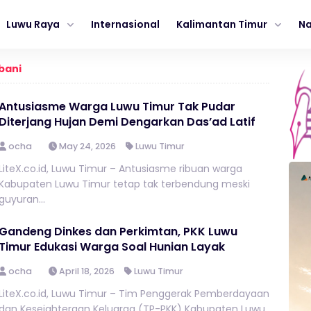
Luwu Raya
Internasional
Kalimantan Timur
Na
bani
Antusiasme Warga Luwu Timur Tak Pudar
Diterjang Hujan Demi Dengarkan Das’ad Latif
ocha
May 24, 2026
Luwu Timur
LiteX.co.id, Luwu Timur – Antusiasme ribuan warga
Kabupaten Luwu Timur tetap tak terbendung meski
guyuran...
Gandeng Dinkes dan Perkimtan, PKK Luwu
Timur Edukasi Warga Soal Hunian Layak
ocha
April 18, 2026
Luwu Timur
LiteX.co.id, Luwu Timur – Tim Penggerak Pemberdayaan
dan Kesejahteraan Keluarga (TP-PKK) Kabupaten Luwu