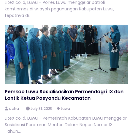
LiteX.co.id, Luwu – Polres Luwu menggelar patroli
kamtibmas di wilayah pegunungan Kabupaten Luwu,
tepatnya di...
Pemkab Luwu Sosialisasikan Permendagri 13 dan
Lantik Ketua Posyandu Kecamatan
ocha
July 31, 2025
Luwu
LiteX.co.id, Luwu – Pemerintah Kabupaten Luwu menggelar
Sosialisasi Peraturan Menteri Dalam Negeri Nomor 13
Tahun...