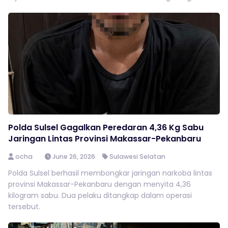
Polda Sulsel Gagalkan Peredaran 4,36 Kg Sabu
Jaringan Lintas Provinsi Makassar-Pekanbaru
ocha
June 26, 2026
Sulawesi Selatan
Polda Sulsel berhasil membongkar jaringan narkoba lintas
provinsi Makassar-Pekanbaru dengan menyita 4,36
kilogram sabu. Dua pelaku ditangkap dalam operasi
tersebut.