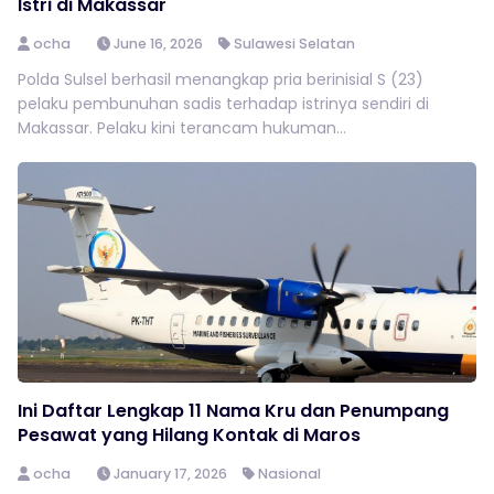
Istri di Makassar
ocha
June 16, 2026
Sulawesi Selatan
Polda Sulsel berhasil menangkap pria berinisial S (23)
pelaku pembunuhan sadis terhadap istrinya sendiri di
Makassar. Pelaku kini terancam hukuman...
Ini Daftar Lengkap 11 Nama Kru dan Penumpang
Pesawat yang Hilang Kontak di Maros
ocha
January 17, 2026
Nasional