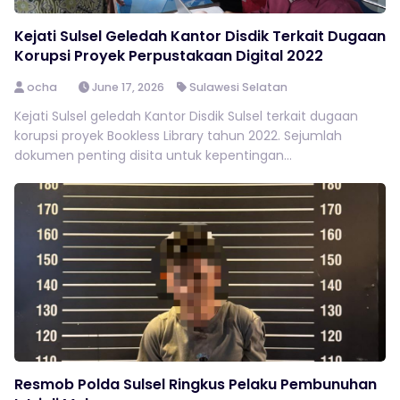
Kejati Sulsel Geledah Kantor Disdik Terkait Dugaan
Korupsi Proyek Perpustakaan Digital 2022
ocha
June 17, 2026
Sulawesi Selatan
Kejati Sulsel geledah Kantor Disdik Sulsel terkait dugaan
korupsi proyek Bookless Library tahun 2022. Sejumlah
dokumen penting disita untuk kepentingan...
Resmob Polda Sulsel Ringkus Pelaku Pembunuhan