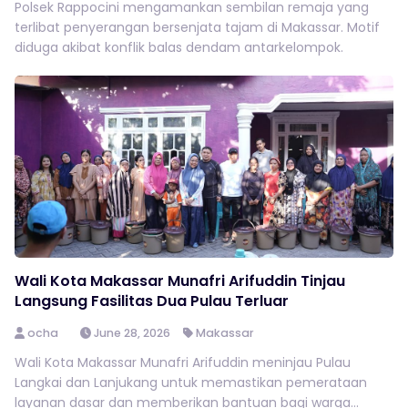
Polsek Rappocini mengamankan sembilan remaja yang
terlibat penyerangan bersenjata tajam di Makassar. Motif
diduga akibat konflik balas dendam antarkelompok.
Wali Kota Makassar Munafri Arifuddin Tinjau
Langsung Fasilitas Dua Pulau Terluar
ocha
June 28, 2026
Makassar
Wali Kota Makassar Munafri Arifuddin meninjau Pulau
Langkai dan Lanjukang untuk memastikan pemerataan
layanan dasar dan memberikan bantuan bagi warga...