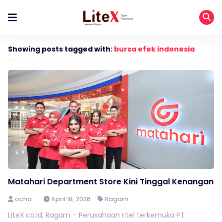
Showing posts tagged with:
bursa efek indonesia
Matahari Department Store Kini Tinggal Kenangan
ocha
April 18, 2026
Ragam
LiteX.co.id, Ragam – Perusahaan ritel terkemuka PT