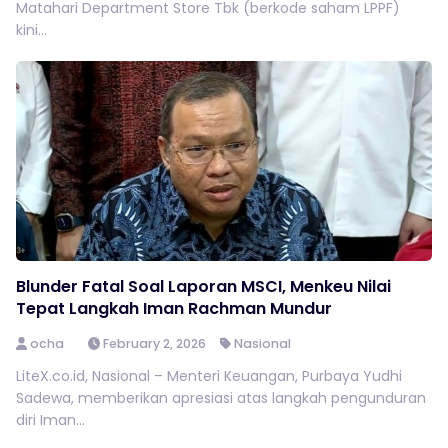
Matahari Department Store Tbk (berkode saham LPPF)
kini...
Blunder Fatal Soal Laporan MSCI, Menkeu Nilai
Tepat Langkah Iman Rachman Mundur
ocha
February 2, 2026
Nasional
LiteX.co.id, Nasional – Menteri Keuangan, Purbaya Yudhi
Sadewa, memberikan apresiasi atas langkah pengunduran
diri Iman...