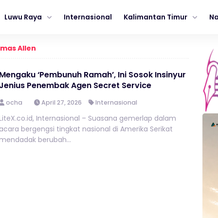
Luwu Raya
Internasional
Kalimantan Timur
Na
mas Allen
Mengaku ‘Pembunuh Ramah’, Ini Sosok Insinyur
Jenius Penembak Agen Secret Service
ocha
April 27, 2026
Internasional
LiteX.co.id, Internasional – Suasana gemerlap dalam
acara bergengsi tingkat nasional di Amerika Serikat
mendadak berubah...