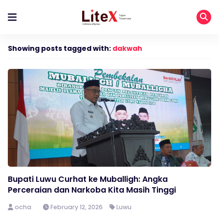
Showing posts tagged with:
dakwah
Bupati Luwu Curhat ke Muballigh: Angka
Perceraian dan Narkoba Kita Masih Tinggi
ocha
February 12, 2026
Luwu