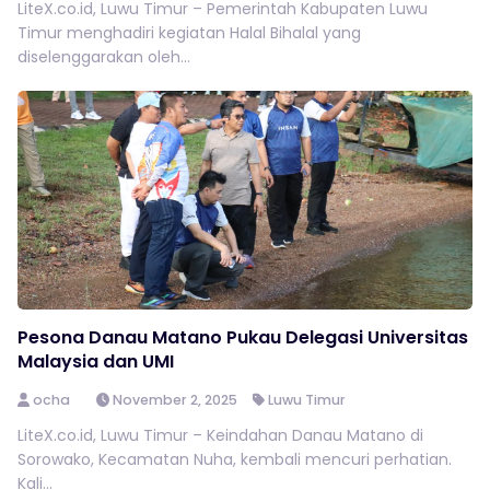
LiteX.co.id, Luwu Timur – Pemerintah Kabupaten Luwu
Timur menghadiri kegiatan Halal Bihalal yang
diselenggarakan oleh...
Pesona Danau Matano Pukau Delegasi Universitas
Malaysia dan UMI
ocha
November 2, 2025
Luwu Timur
LiteX.co.id, Luwu Timur – Keindahan Danau Matano di
Sorowako, Kecamatan Nuha, kembali mencuri perhatian.
Kali...