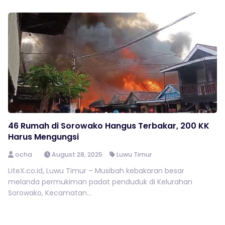
46 Rumah di Sorowako Hangus Terbakar, 200 KK
Harus Mengungsi
ocha
August 28, 2025
Luwu Timur
LiteX.co.id, Luwu Timur – Musibah kebakaran besar
melanda permukiman padat penduduk di Kelurahan
Sorowako, Kecamatan...