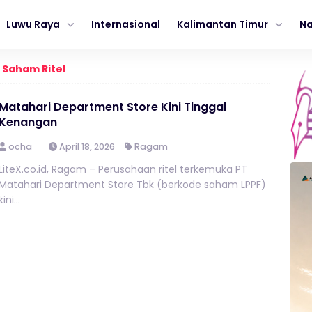
Luwu Raya
Internasional
Kalimantan Timur
Na
 Saham Ritel
Matahari Department Store Kini Tinggal
Kenangan
ocha
April 18, 2026
Ragam
LiteX.co.id, Ragam – Perusahaan ritel terkemuka PT
Matahari Department Store Tbk (berkode saham LPPF)
kini...