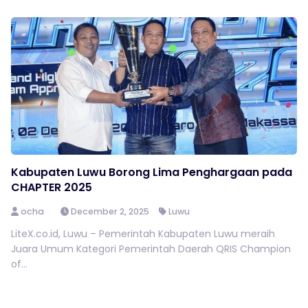
Kabupaten Luwu Borong Lima Penghargaan pada
CHAPTER 2025
ocha
December 2, 2025
Luwu
LiteX.co.id, Luwu – Pemerintah Kabupaten Luwu meraih
Juara Umum Kategori Pemerintah Daerah QRIS Champion
of...