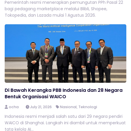
Pemerintah resmi menerapkan pemungutan PPh Pasal 22
bagi pedagang marketplace melalui Blibli, Shopee,
Tokopedia, dan Lazada mulai 1 Agustus 2026.
Di Bawah Kerangka PBB Indonesia dan 28 Negara
Bentuk Organisasi WAICO
ocha
July 21, 2026
Nasional
,
Teknologi
Indonesia resmi menjadi salah satu dari 29 negara pendiri
WAICO di Shanghai. Langkah ini diambil untuk memperkuat
tata kelola AI...