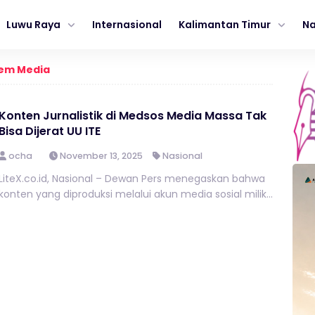
Luwu Raya
Internasional
Kalimantan Timur
Na
tem Media
Konten Jurnalistik di Medsos Media Massa Tak
Bisa Dijerat UU ITE
ocha
November 13, 2025
Nasional
LiteX.co.id, Nasional – Dewan Pers menegaskan bahwa
konten yang diproduksi melalui akun media sosial milik...