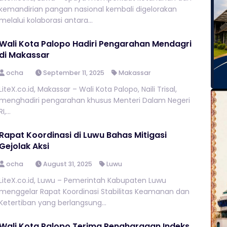
kemandirian pangan nasional kembali digelorakan
melalui kolaborasi antara...
Wali Kota Palopo Hadiri Pengarahan Mendagri
di Makassar
ocha
September 11, 2025
Makassar
LiteX.co.id, Makassar – Wali Kota Palopo, Naili Trisal,
menghadiri pengarahan khusus Menteri Dalam Negeri
RI,...
Rapat Koordinasi di Luwu Bahas Mitigasi
Gejolak Aksi
ocha
August 31, 2025
Luwu
LiteX.co.id, Luwu – Pemerintah Kabupaten Luwu
menggelar Rapat Koordinasi Stabilitas Keamanan dan
Ketertiban yang berlangsung...
Wali Kota Palopo Terima Penghargaan Indeks