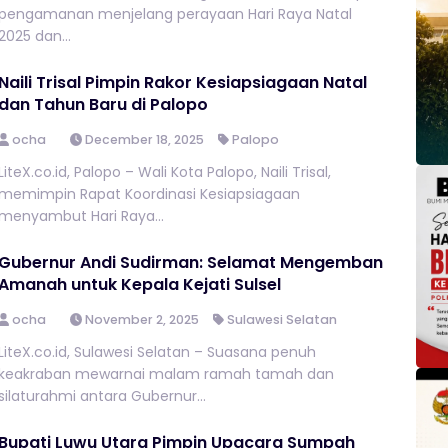
pengamanan menjelang perayaan Hari Raya Natal
2025 dan...
Naili Trisal Pimpin Rakor Kesiapsiagaan Natal
dan Tahun Baru di Palopo
ocha
December 18, 2025
Palopo
LiteX.co.id, Palopo – Wali Kota Palopo, Naili Trisal,
memimpin Rapat Koordinasi Kesiapsiagaan
menyambut Hari Raya...
Gubernur Andi Sudirman: Selamat Mengemban
Amanah untuk Kepala Kejati Sulsel
ocha
November 2, 2025
Sulawesi Selatan
LiteX.co.id, Sulawesi Selatan – Suasana penuh
keakraban mewarnai malam ramah tamah dan
silaturahmi antara Gubernur...
Bupati Luwu Utara Pimpin Upacara Sumpah