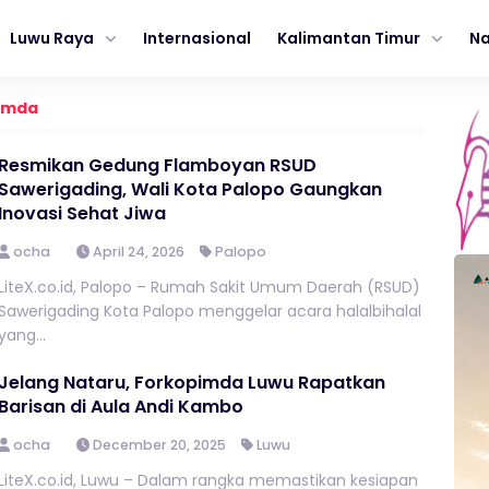
Luwu Raya
Internasional
Kalimantan Timur
Na
imda
Resmikan Gedung Flamboyan RSUD
Sawerigading, Wali Kota Palopo Gaungkan
Inovasi Sehat Jiwa
ocha
April 24, 2026
Palopo
LiteX.co.id, Palopo – Rumah Sakit Umum Daerah (RSUD)
Sawerigading Kota Palopo menggelar acara halalbihalal
yang...
Jelang Nataru, Forkopimda Luwu Rapatkan
Barisan di Aula Andi Kambo
ocha
December 20, 2025
Luwu
LiteX.co.id, Luwu – Dalam rangka memastikan kesiapan