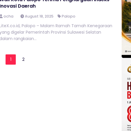
Inovasi Daerah
ocha
August 18, 2025
Palopo
LiteX.co.id, Palopo – Malam Ramah Tamah Kenegaraan
yang digelar Pemerintah Provinsi Sulawesi Selatan
dalam rangkaian...
1
2