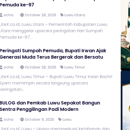
Pemuda ke-97
ocha
October 28, 2025
Luwu Utara
LiteX.co.id, Luwu Utara – Pemerintah Kabupaten Luwu
Utara menggelar upacara peringatan Hari Sumpah
Pemuda ke-97...
Peringati Sumpah Pemuda, Bupati Irwan Ajak
Generasi Muda Terus Bergerak dan Bersatu
ocha
October 28, 2025
Luwu Timur
LiteX.co.id, Luwu Timur – Bupati Luwu Timur Irwan Bachri
Syam memimpin secara langsung upacara
peringatan...
BULOG dan Pemkab Luwu Sepakat Bangun
Sentra Penggilingan Padi Modern
ocha
October 9, 2025
Luwu
LiteX.co.id, Luwu – Upaya memperkuat ketahanan dan