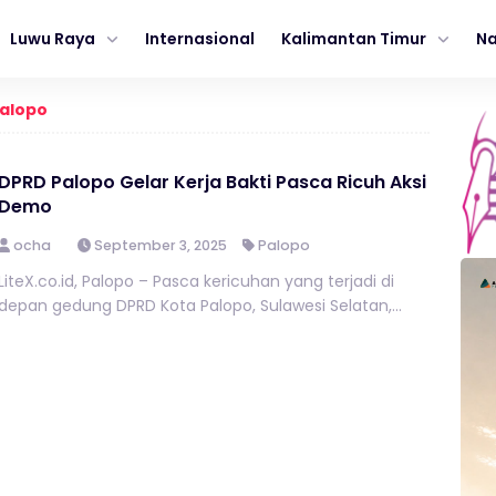
Luwu Raya
Internasional
Kalimantan Timur
Na
Palopo
DPRD Palopo Gelar Kerja Bakti Pasca Ricuh Aksi
Demo
ocha
September 3, 2025
Palopo
LiteX.co.id, Palopo – Pasca kericuhan yang terjadi di
depan gedung DPRD Kota Palopo, Sulawesi Selatan,...