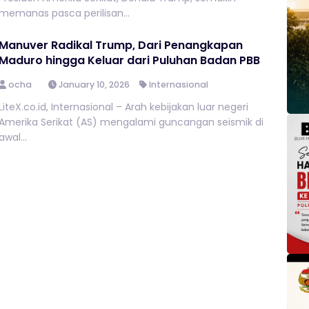
memanas pasca perilisan...
Manuver Radikal Trump, Dari Penangkapan
Maduro hingga Keluar dari Puluhan Badan PBB
ocha
January 10, 2026
Internasional
LiteX.co.id, Internasional – Arah kebijakan luar negeri
Amerika Serikat (AS) mengalami guncangan seismik di
awal...