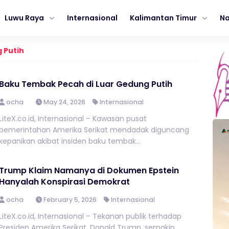
Luwu Raya
Internasional
Kalimantan Timur
Na
 Putih
Baku Tembak Pecah di Luar Gedung Putih
ocha
May 24, 2026
Internasional
LiteX.co.id, Internasional – Kawasan pusat
pemerintahan Amerika Serikat mendadak diguncang
kepanikan akibat insiden baku tembak...
Trump Klaim Namanya di Dokumen Epstein
Hanyalah Konspirasi Demokrat
ocha
February 5, 2026
Internasional
LiteX.co.id, Internasional – Tekanan publik terhadap
Presiden Amerika Serikat, Donald Trump, semakin