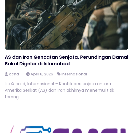
AS dan Iran Gencatan Senjata, Perundingan Damai
Bakal Digelar di Islamabad
ocha
April 8, 2026
Internasional
LiteX.co.id, Internasional – Konflik bersenjata antara
Amerika Serikat (AS) dan Iran akhirnya menemui titik
terang....