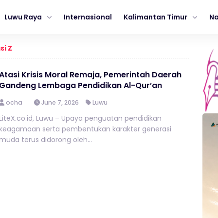
Luwu Raya
Internasional
Kalimantan Timur
Na
si Z
Atasi Krisis Moral Remaja, Pemerintah Daerah
Gandeng Lembaga Pendidikan Al-Qur’an
ocha
June 7, 2026
Luwu
LiteX.co.id, Luwu – Upaya penguatan pendidikan
keagamaan serta pembentukan karakter generasi
muda terus didorong oleh...