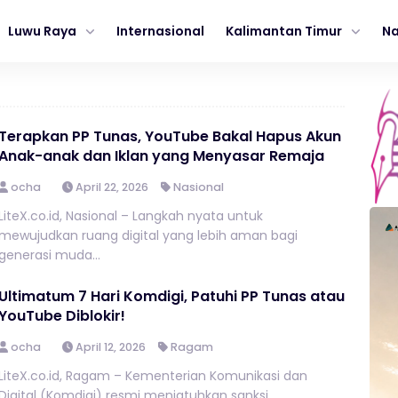
Luwu Raya
Internasional
Kalimantan Timur
Na
Terapkan PP Tunas, YouTube Bakal Hapus Akun
Anak-anak dan Iklan yang Menyasar Remaja
ocha
April 22, 2026
Nasional
LiteX.co.id, Nasional – Langkah nyata untuk
mewujudkan ruang digital yang lebih aman bagi
generasi muda...
Ultimatum 7 Hari Komdigi, Patuhi PP Tunas atau
YouTube Diblokir!
ocha
April 12, 2026
Ragam
LiteX.co.id, Ragam – Kementerian Komunikasi dan
Digital (Komdigi) resmi menjatuhkan sanksi