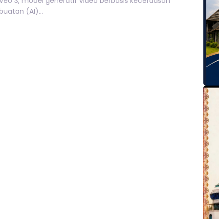
Veo 3, model generatif video berbasis kecerdasan
buatan (AI)...