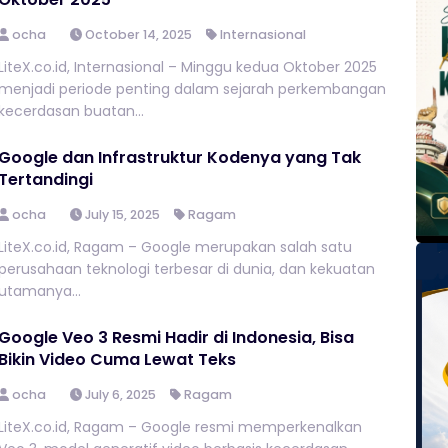
ocha
October 14, 2025
Internasional
LiteX.co.id, Internasional – Minggu kedua Oktober 2025
menjadi periode penting dalam sejarah perkembangan
kecerdasan buatan...
Google dan Infrastruktur Kodenya yang Tak
Tertandingi
ocha
July 15, 2025
Ragam
LiteX.co.id, Ragam – Google merupakan salah satu
perusahaan teknologi terbesar di dunia, dan kekuatan
utamanya...
Google Veo 3 Resmi Hadir di Indonesia, Bisa
Bikin Video Cuma Lewat Teks
ocha
July 6, 2025
Ragam
LiteX.co.id, Ragam – Google resmi memperkenalkan