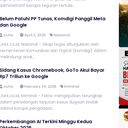
administratif berupa teguran tertulis...
Belum Patuhi PP Tunas, Komdigi Panggil Meta
dan Google
ocha
April 2, 2026
Nasional
LiteX.co.id, Nasional – Sikap tegas ditunjukkan oleh
Kementerian Komunikasi dan Digital (Komdigi) dalam
melindungi anak...
Sidang Kasus Chromebook, GoTo Akui Bayar
Rp7 Triliun ke Google
ocha
February 24, 2026
Kriminal
LiteX.co.id, Kriminal – Fakta mengejutkan terungkap
dalam persidangan lanjutan kasus dugaan tindak
pidana korupsi pengadaan...
Perkembangan AI Terkini Minggu Kedua
Oktober 2025