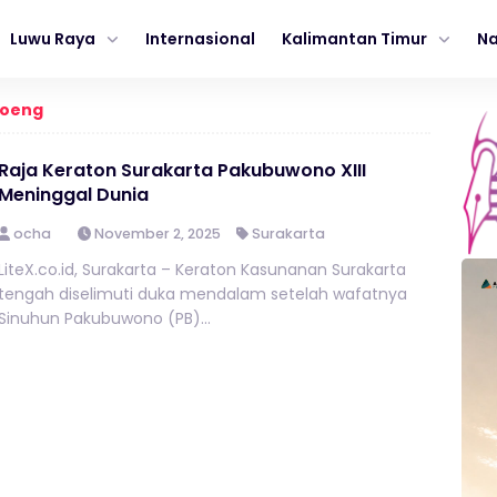
Luwu Raya
Internasional
Kalimantan Timur
Na
Moeng
Raja Keraton Surakarta Pakubuwono XIII
Meninggal Dunia
ocha
November 2, 2025
Surakarta
LiteX.co.id, Surakarta – Keraton Kasunanan Surakarta
tengah diselimuti duka mendalam setelah wafatnya
Sinuhun Pakubuwono (PB)...