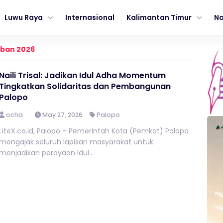
Luwu Raya
Internasional
Kalimantan Timur
Na
rban 2026
Naili Trisal: Jadikan Idul Adha Momentum
Tingkatkan Solidaritas dan Pembangunan
Palopo
ocha
May 27, 2026
Palopo
LiteX.co.id, Palopo – Pemerintah Kota (Pemkot) Palopo
mengajak seluruh lapisan masyarakat untuk
menjadikan perayaan Idul...