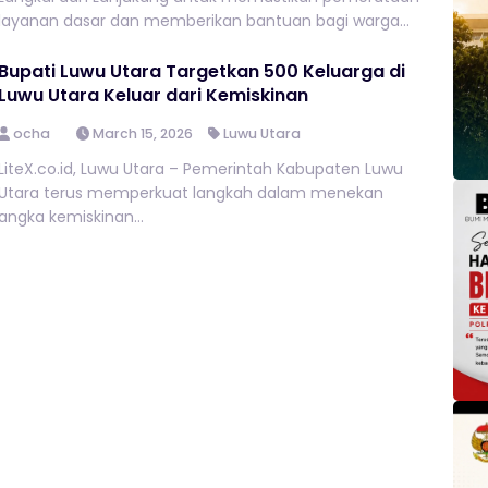
layanan dasar dan memberikan bantuan bagi warga...
Bupati Luwu Utara Targetkan 500 Keluarga di
Luwu Utara Keluar dari Kemiskinan
ocha
March 15, 2026
Luwu Utara
LiteX.co.id, Luwu Utara – Pemerintah Kabupaten Luwu
Utara terus memperkuat langkah dalam menekan
angka kemiskinan...