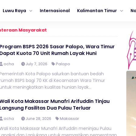
Luwu Raya
Internasional
Kalimantan Timur
Na
hteraan Masyarakat
Program BSPS 2026 Sasar Palopo, Wara Timur
Dapat Kuota 70 Unit Rumah Layak Huni
ocha
July 7, 2026
Palopo
Pemerintah Kota Palopo salurkan bantuan bedah
rumah BSPS bagi 70 KK di Kecamatan Wara Timur
untuk meningkatkan kualitas hunian layak...
Wali Kota Makassar Munafri Arifuddin Tinjau
Langsung Fasilitas Dua Pulau Terluar
ocha
June 28, 2026
Makassar
Wali Kota Makassar Munafri Arifuddin meninjau Pulau
Langkai dan Lanjukang untuk memastikan pemerataan