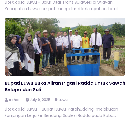
LiteX.co.id, Luwu – Jalur vital Trans Sulawesi di wilayah
Kabupaten Luwu sempat mengalami kelumpuhan total...
Bupati Luwu Buka Aliran Irigasi Radda untuk Sawah
Belopa dan Suli
ocha
July 9, 2025
Luwu
LiteX.co.id, Luwu – Bupati Luwu, Patahudding, melakukan
kunjungan kerja ke Bendung Suplesi Radda pada Rabu...