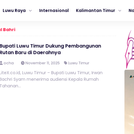
Luwu Raya
Internasional
Kalimantan Timur
Na
l Bahri
Bupati Luwu Timur Dukung Pembangunan
Rutan Baru di Daerahnya
ocha
November 11, 2025
Luwu Timur
LiteX.co.id, Luwu Timur – Bupati Luwu Timur, Irwan
Bachri Syam menerima audiensi Kepala Rumah
Tahanan...