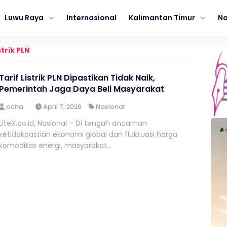
Luwu Raya
Internasional
Kalimantan Timur
Na
strik PLN
Tarif Listrik PLN Dipastikan Tidak Naik,
Pemerintah Jaga Daya Beli Masyarakat
ocha
April 7, 2026
Nasional
LiteX.co.id, Nasional – Di tengah ancaman
ketidakpastian ekonomi global dan fluktuasi harga
komoditas energi, masyarakat...