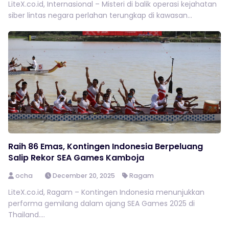
LiteX.co.id, Internasional – Misteri di balik operasi kejahatan
siber lintas negara perlahan terungkap di kawasan...
Raih 86 Emas, Kontingen Indonesia Berpeluang
Salip Rekor SEA Games Kamboja
ocha
December 20, 2025
Ragam
LiteX.co.id, Ragam – Kontingen Indonesia menunjukkan
performa gemilang dalam ajang SEA Games 2025 di
Thailand....