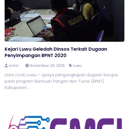
Kejari Luwu Geledah Dinsos Terkait Dugaan
Penyimpangan BPNT 2020
ocha
November 29, 2025
Luwu
LiteX.co.id, Luwu – Upaya pengungkapan dugaan korupsi
pada program Bantuan Pangan Non Tunai (BPNT)
Kabupaten...