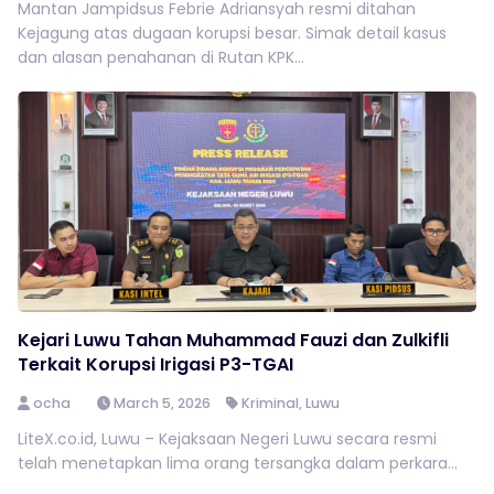
Mantan Jampidsus Febrie Adriansyah resmi ditahan
Kejagung atas dugaan korupsi besar. Simak detail kasus
dan alasan penahanan di Rutan KPK...
Kejari Luwu Tahan Muhammad Fauzi dan Zulkifli
Terkait Korupsi Irigasi P3-TGAI
ocha
March 5, 2026
Kriminal
,
Luwu
LiteX.co.id, Luwu – Kejaksaan Negeri Luwu secara resmi
telah menetapkan lima orang tersangka dalam perkara...