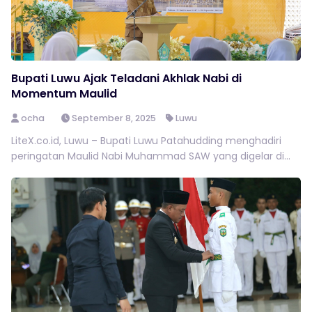
Bupati Luwu Ajak Teladani Akhlak Nabi di
Momentum Maulid
ocha
September 8, 2025
Luwu
LiteX.co.id, Luwu – Bupati Luwu Patahudding menghadiri
peringatan Maulid Nabi Muhammad SAW yang digelar di...