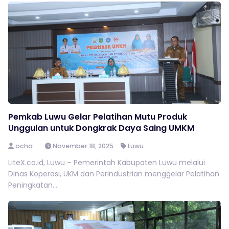
Pemkab Luwu Gelar Pelatihan Mutu Produk
Unggulan untuk Dongkrak Daya Saing UMKM
ocha
November 18, 2025
Luwu
LiteX.co.id, Luwu – Pemerintah Kabupaten Luwu melalui
Dinas Koperasi, UKM dan Perindustrian menggelar Pelatihan
Peningkatan...