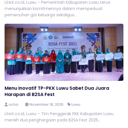
LiteX.co.id, Luwu – Pemerintah Kabupaten Luwu terus
menunjukkan komitmennya dalam memperkuat
pemenuhan gizi keluarga sekaligus...
Menu Inovatif TP-PKK Luwu Sabet Dua Juara
Harapan di B2SA Fest
ocha
November 18, 2025
Luwu
LiteX.co.id, Luwu – Tim Penggerak PKK Kabupaten Luwu
meraih dua penghargaan pada B2SA Fest 2025...