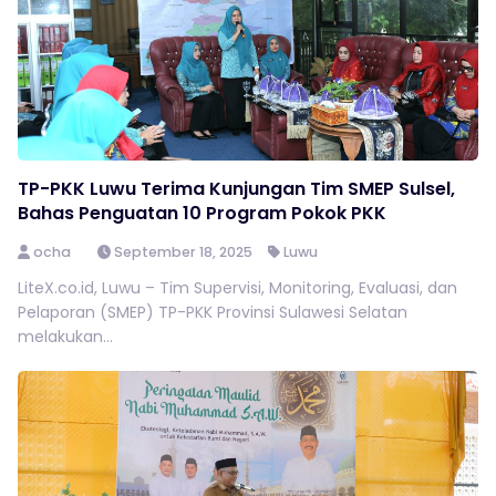
TP-PKK Luwu Terima Kunjungan Tim SMEP Sulsel,
Bahas Penguatan 10 Program Pokok PKK
ocha
September 18, 2025
Luwu
LiteX.co.id, Luwu – Tim Supervisi, Monitoring, Evaluasi, dan
Pelaporan (SMEP) TP-PKK Provinsi Sulawesi Selatan
melakukan...