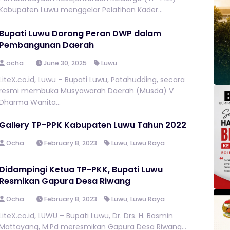
Kabupaten Luwu menggelar Pelatihan Kader...
Bupati Luwu Dorong Peran DWP dalam
Pembangunan Daerah
ocha
June 30, 2025
Luwu
LiteX.co.id, Luwu – Bupati Luwu, Patahudding, secara
resmi membuka Musyawarah Daerah (Musda) V
Dharma Wanita...
Gallery TP-PPK Kabupaten Luwu Tahun 2022
Ocha
February 8, 2023
Luwu
,
Luwu Raya
Didampingi Ketua TP-PKK, Bupati Luwu
Resmikan Gapura Desa Riwang
Ocha
February 8, 2023
Luwu
,
Luwu Raya
LiteX.co.id, LUWU – Bupati Luwu, Dr. Drs. H. Basmin
Mattayang, M.Pd meresmikan Gapura Desa Riwang...