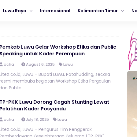
Luwu Raya
Internasional
Kalimantan Timur
Na
Pemkab Luwu Gelar Workshop Etika dan Public
Speaking untuk Kader Perempuan
ocha
August 6, 2025
Luwu
LiteX.co.id, Luwu – Bupati Luwu, Patahudding, secara
resmi membuka kegiatan Workshop Etika Pergaulan
dan Public...
TP-PKK Luwu Dorong Cegah Stunting Lewat
Pelatihan Kader Posyandu
ocha
July 18, 2025
Luwu
LiteX.co.id, Luwu – Pengurus Tim Penggerak
Pemberdayaan Kesejahteraan Keluarga (TP-PKK)