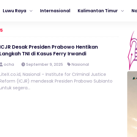
Luwu Raya
Internasional
Kalimantan Timur
Na
45
ICJR Desak Presiden Prabowo Hentikan
Langkah TNI di Kasus Ferry Irwandi
ocha
September 9, 2025
Nasional
LiteX.co.id, Nasional – Institute for Criminal Justice
Reform (ICJR) mendesak Presiden Prabowo Subianto
untuk segera...