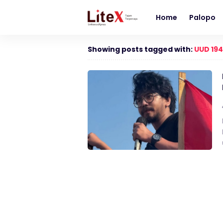
Home
Palopo
Showing posts tagged with:
UUD 19