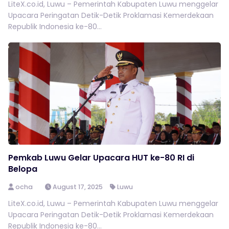
LiteX.co.id, Luwu – Pemerintah Kabupaten Luwu menggelar
Upacara Peringatan Detik-Detik Proklamasi Kemerdekaan
Republik Indonesia ke-80...
Pemkab Luwu Gelar Upacara HUT ke-80 RI di
Belopa
ocha
August 17, 2025
Luwu
LiteX.co.id, Luwu – Pemerintah Kabupaten Luwu menggelar
Upacara Peringatan Detik-Detik Proklamasi Kemerdekaan
Republik Indonesia ke-80...