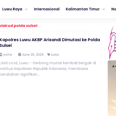
Luwu Raya
Internasional
Kalimantan Timur
Na
lairud polda sulsel
Kapolres Luwu AKBP Arisandi Dimutasi ke Polda
Sulsel
ocha
June 25, 2025
Luwu
LiteX.co.id, Luwu – Gerbong mutasi kembali bergulir di
institusi Kepolisian Republik Indonesia, membawa
perubahan signifikan...