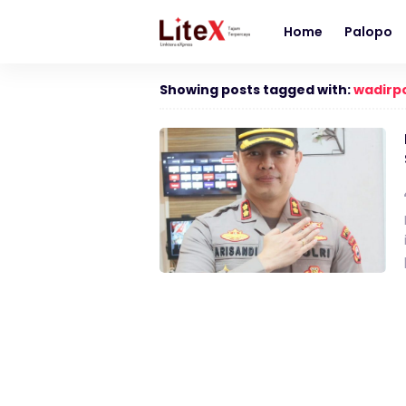
Home
Palopo
Showing posts tagged with:
wadirpo