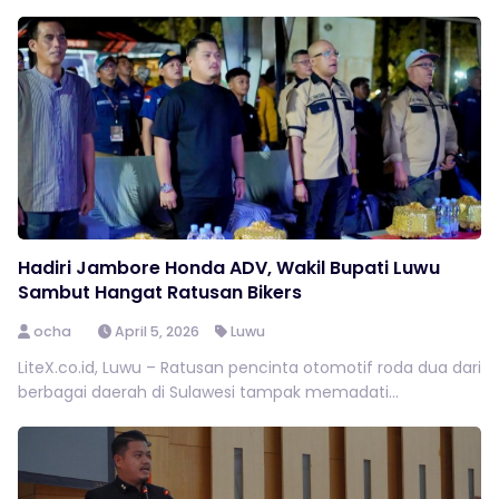
Hadiri Jambore Honda ADV, Wakil Bupati Luwu
Sambut Hangat Ratusan Bikers
ocha
April 5, 2026
Luwu
LiteX.co.id, Luwu – Ratusan pencinta otomotif roda dua dari
berbagai daerah di Sulawesi tampak memadati...