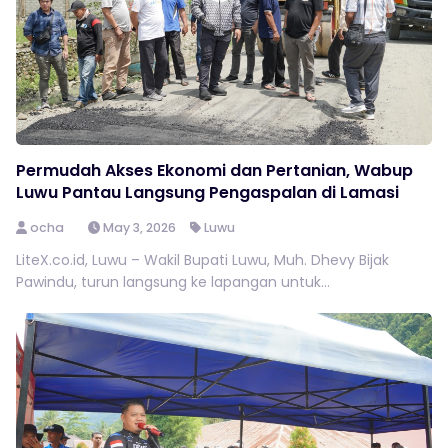
Permudah Akses Ekonomi dan Pertanian, Wabup
Luwu Pantau Langsung Pengaspalan di Lamasi
ocha
May 3, 2026
Luwu
LiteX.co.id, Luwu – Wakil Bupati Luwu, Muh. Dhevy Bijak
Pawindu, turun langsung ke lapangan untuk...