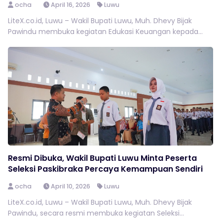
ocha
April 16, 2026
Luwu
LiteX.co.id, Luwu – Wakil Bupati Luwu, Muh. Dhevy Bijak
Pawindu membuka kegiatan Edukasi Keuangan kepada...
Resmi Dibuka, Wakil Bupati Luwu Minta Peserta
Seleksi Paskibraka Percaya Kemampuan Sendiri
ocha
April 10, 2026
Luwu
LiteX.co.id, Luwu – Wakil Bupati Luwu, Muh. Dhevy Bijak
Pawindu, secara resmi membuka kegiatan Seleksi...