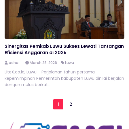
Sinergitas Pemkab Luwu Sukses Lewati Tantangan
Efisiensi Anggaran di 2025
ocha
March 28, 2026
Luwu
LiteX.co.id, Luwu – Perjalanan tahun pertama
kepemimpinan Pemerintah Kabupaten Luwu dinilai berjalan
dengan mulus berkat...
1
2