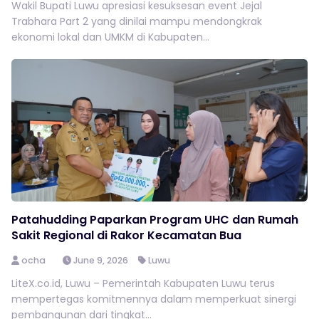
Wakil Bupati Luwu apresiasi kesuksesan event Jejal
Trabhara Part 2 yang dinilai mampu mendongkrak
ekonomi lokal dan UMKM di Kabupaten...
Patahudding Paparkan Program UHC dan Rumah
Sakit Regional di Rakor Kecamatan Bua
ocha
June 9, 2026
Luwu
LiteX.co.id, Luwu – Pemerintah Kabupaten Luwu terus
mempertegas komitmennya dalam memperkuat sinergi
pembangunan dari tingkat...