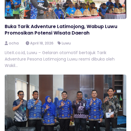
Buka Tarik Adventure Latimojong, Wabup Luwu
Promosikan Potensi Wisata Daerah
ocha
April 18, 2026
Luwu
LiteX.co.id, Luwu – Gelaran otomotif bertajuk Tarik
Adventure Pesona Latimojong Luwu resmi dibuka oleh
Wakil...