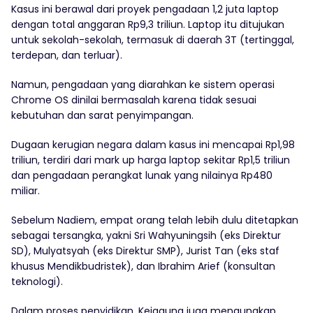
Kasus ini berawal dari proyek pengadaan 1,2 juta laptop
dengan total anggaran Rp9,3 triliun. Laptop itu ditujukan
untuk sekolah-sekolah, termasuk di daerah 3T (tertinggal,
terdepan, dan terluar).
Namun, pengadaan yang diarahkan ke sistem operasi
Chrome OS dinilai bermasalah karena tidak sesuai
kebutuhan dan sarat penyimpangan.
Dugaan kerugian negara dalam kasus ini mencapai Rp1,98
triliun, terdiri dari mark up harga laptop sekitar Rp1,5 triliun
dan pengadaan perangkat lunak yang nilainya Rp480
miliar.
Sebelum Nadiem, empat orang telah lebih dulu ditetapkan
sebagai tersangka, yakni Sri Wahyuningsih (eks Direktur
SD), Mulyatsyah (eks Direktur SMP), Jurist Tan (eks staf
khusus Mendikbudristek), dan Ibrahim Arief (konsultan
teknologi).
Dalam proses penyidikan, Kejagung juga mengungkap