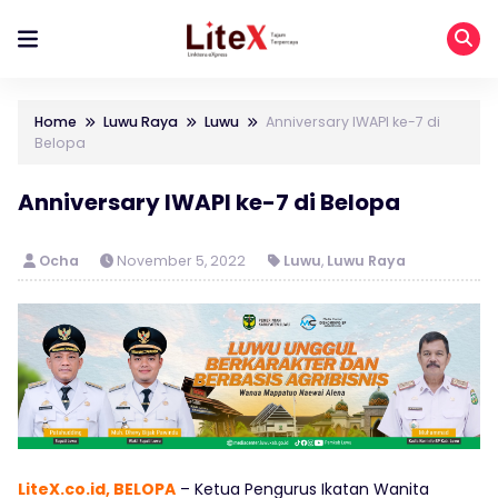
Home
Luwu Raya
Luwu
Anniversary IWAPI ke-7 di
Belopa
Anniversary IWAPI ke-7 di Belopa
Ocha
November 5, 2022
Luwu
,
Luwu Raya
LiteX.co.id, BELOPA
– Ketua Pengurus Ikatan Wanita