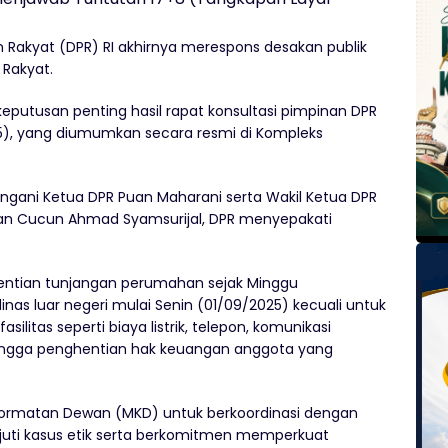
an Rakyat (DPR) RI akhirnya merespons desakan publik
Rakyat.
eputusan penting hasil rapat konsultasi pimpinan DPR
25), yang diumumkan secara resmi di Kompleks
.
gani Ketua DPR Puan Maharani serta Wakil Ketua DPR
an Cucun Ahmad Syamsurijal, DPR menyepakati
ntian tunjangan perumahan sejak Minggu
nas luar negeri mulai Senin (01/09/2025) kecuali untuk
itas seperti biaya listrik, telepon, komunikasi
, hingga penghentian hak keuangan anggota yang
rmatan Dewan (MKD) untuk berkoordinasi dengan
uti kasus etik serta berkomitmen memperkuat