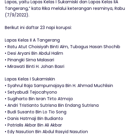
Lapas, yaitu Lapas Kelas I Sukamiski dan Lapas Kelas IIA
Tangerang,” kata Rika melalui keterangan resminya, Rabu
(7/9/2022).
Berikut ini daftar 23 napi korupsi:
Lapas Kelas II A Tangerang
• Ratu Atut Choisiyah Binti Alm, Tubagus Hasan Shochib
• Desi Aryani Bin Abdul Halim
• Pinangki Sirna Malasari
• Mirawati Binti H. Johan Basri
Lapas Kelas I Sukamiskin
• Syahrul Raja Sampurnajaya Bin H. Ahmad Muchlisin
• Setyabudi Tejocahyono
• Sugiharto Bin Isran Tirto Atmojo
• Andri Tristianto Sutrisna Bin Endang Sutrisna
• Budi Susanto Bin Lo Tio Song
• Danis Hatmaji Bin Budianto
• Patrialis Akbar Bin Ali Akbar
• Edy Nasution Bin Abdul Rasyid Nasution