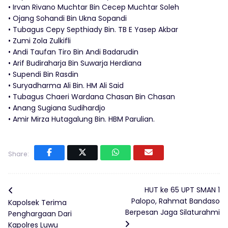
• Irvan Rivano Muchtar Bin Cecep Muchtar Soleh
• Ojang Sohandi Bin Ukna Sopandi
• Tubagus Cepy Septhiady Bin. TB E Yasep Akbar
• Zumi Zola Zulkifli
• Andi Taufan Tiro Bin Andi Badarudin
• Arif Budiraharja Bin Suwarja Herdiana
• Supendi Bin Rasdin
• Suryadharma Ali Bin. HM Ali Said
• Tubagus Chaeri Wardana Chasan Bin Chasan
• Anang Sugiana Sudihardjo
• Amir Mirza Hutagalung Bin. HBM Parulian.
Share:
HUT ke 65 UPT SMAN 1
Palopo, Rahmat Bandaso
Kapolsek Terima
Berpesan Jaga Silaturahmi
Penghargaan Dari
Kapolres Luwu