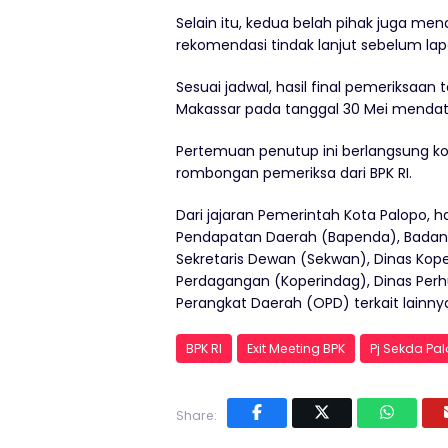
Selain itu, kedua belah pihak juga me
rekomendasi tindak lanjut sebelum lapo
Sesuai jadwal, hasil final pemeriksaan
Makassar pada tanggal 30 Mei mendat
Pertemuan penutup ini berlangsung kom
rombongan pemeriksa dari BPK RI.
Dari jajaran Pemerintah Kota Palopo, h
Pendapatan Daerah (Bapenda), Badan 
Sekretaris Dewan (Sekwan), Dinas Kope
Perdagangan (Koperindag), Dinas Perh
Perangkat Daerah (OPD) terkait lainny
BPK RI
Exit Meeting BPK
Pj Sekda Pa
Share: