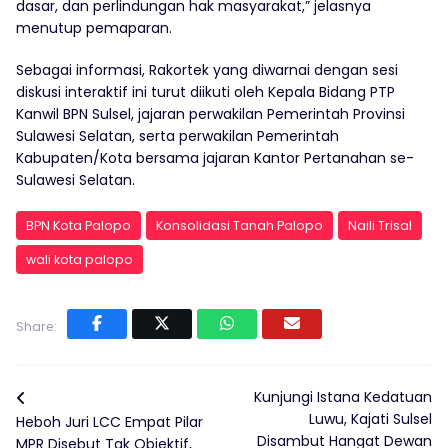
dasar, dan perlindungan hak masyarakat,” jelasnya
menutup pemaparan.
Sebagai informasi, Rakortek yang diwarnai dengan sesi
diskusi interaktif ini turut diikuti oleh Kepala Bidang PTP
Kanwil BPN Sulsel, jajaran perwakilan Pemerintah Provinsi
Sulawesi Selatan, serta perwakilan Pemerintah
Kabupaten/Kota bersama jajaran Kantor Pertanahan se-
Sulawesi Selatan.
BPN Kota Palopo
Konsolidasi Tanah Palopo
Naili Trisal
wali kota palopo
Share:
Kunjungi Istana Kedatuan
Luwu, Kajati Sulsel
Heboh Juri LCC Empat Pilar
Disambut Hangat Dewan
MPR Disebut Tak Objektif,