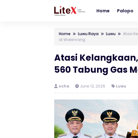
Home
Palopo
Home
Luwu Raya
Luwu
Atasi K
di Walenrang
Atasi Kelangkaan
560 Tabung Gas M
ocha
June 12, 2026
Luwu