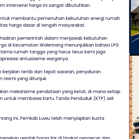
 intervensi harga ini sangat dibutuhkan.
tif untuk membantu pemenuhan kebutuhan energi rumah
itas harga dasar di tengah masyarakat.
kehadiran pemerintah dalam menjawab kebutuhan
arga di Kecamatan Walenrang menunjukkan bahwa LPG
utama rumah tangga yang harus terus kami jaga
apresiasi antusiasme warganya.
 berjalan tertib dan tepat sasaran, penyaluran
n resmi yang ditunjuk.
kan mekanisme pendataan yang ketat; di mana setiap
an untuk membawa Kartu Tanda Penduduk (KTP) asli
rang ini, Pemkab Luwu telah menyiapkan kuota
enekan gejolak harga liar di tingkat pengecer dan