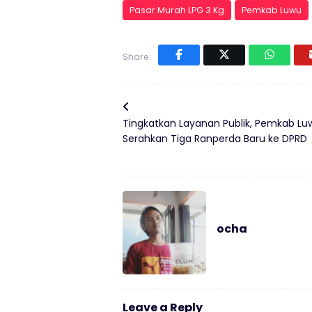
Pasar Murah LPG 3 Kg
Pemkab Luwu
Share:
Tingkatkan Layanan Publik, Pemkab Lu
Serahkan Tiga Ranperda Baru ke DPRD
ocha
Leave a Reply