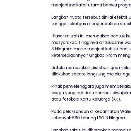
menjadi indikator utama bahwa program
Langkah nyata tersebut dinilai efek
tangga sekaligus mengendalikan stabil
“Pasar murah ini merupakan bentuk 
masyarakat. Tingginya antusiasme w
3 kilogram masih menjadi kebutuhan 
ketersediaannya,” ungkap Ikram meng
Untuk memastikan distribusi gas melon
dilakukan secara langsung melalui age
Pihak penyelenggara juga memberlaku
warga yang hendak membeli diwajibk
atau fotokopi Kartu Keluarga (KK).
Pada pelaksanaan di Kecamatan Walen
sebanyak 560 tabung LPG 3 kilogram.
Langkah taktis ini diharapkan mampu m