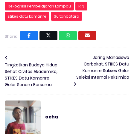
Rekognisi Pembelajaran Lampau
RPL
stikes datu kamanre
Sultanbatara
Share:
Jaring Mahasiswa
Berbakat, STIKES Datu
Tingkatkan Budaya Hidup
Kamanre Sukses Gelar
Sehat Civitas Akademika,
Seleksi Internal Peksimida
STIKES Datu Kamanre
Gelar Senam Bersama
ocha