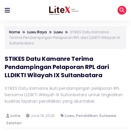
Home
Luwu Raya
Luwu
STIKES Datu Kamanre
Terima Pendampingan Pelaporan RPL dari LLDIKTI Wilayah IX
Sultanbatara
STIKES Datu Kamanre Terima
Pendampingan Pelaporan RPL dari
LLDIKTI Wilayah IX Sultanbatara
STIKES Datu Kamanre ikuti pendampingan pelaporan RPL
bersama LLDIKTI Wilayah IX Sultanbatara untuk tingkatkan
kualitas layanan pendidikan yang akuntabel.
ocha
June 19, 2026
Luwu
,
Pendidikan
,
Sulawesi
Selatan