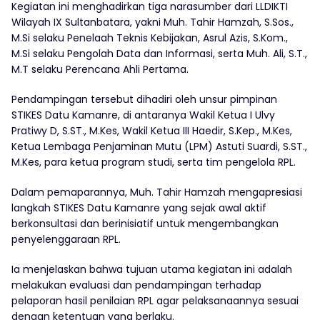
Kegiatan ini menghadirkan tiga narasumber dari LLDIKTI
Wilayah IX Sultanbatara, yakni Muh. Tahir Hamzah, S.Sos.,
M.Si selaku Penelaah Teknis Kebijakan, Asrul Azis, S.Kom.,
M.Si selaku Pengolah Data dan Informasi, serta Muh. Ali, S.T.,
M.T selaku Perencana Ahli Pertama.
Pendampingan tersebut dihadiri oleh unsur pimpinan
STIKES Datu Kamanre, di antaranya Wakil Ketua I Ulvy
Pratiwy D, S.ST., M.Kes, Wakil Ketua III Haedir, S.Kep., M.Kes,
Ketua Lembaga Penjaminan Mutu (LPM) Astuti Suardi, S.ST.,
M.Kes, para ketua program studi, serta tim pengelola RPL.
Dalam pemaparannya, Muh. Tahir Hamzah mengapresiasi
langkah STIKES Datu Kamanre yang sejak awal aktif
berkonsultasi dan berinisiatif untuk mengembangkan
penyelenggaraan RPL.
Ia menjelaskan bahwa tujuan utama kegiatan ini adalah
melakukan evaluasi dan pendampingan terhadap
pelaporan hasil penilaian RPL agar pelaksanaannya sesuai
dengan ketentuan yang berlaku.