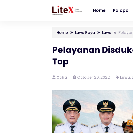
Home
Palopo
Home
Luwu Raya
Luwu
Pelayan
Pelayanan Disduk
Top
Ocha
October 20, 2022
Luwu
,