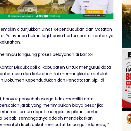
semakin ditunjukkan Dinas Kependudukan dan Catatan
ara. Pelayanan bukan lagi hanya bertumpuk di kantornya
 kelurahan.
i meninjau langsung proses pelayanan di kantor
e Kantor Disdukcapil di kabupaten untuk mengurus data
kantor desa dan kelurahan. Ini memungkinkan setelah
yanan Dokumen Kependudukan dan Pencatatan Sipil di
si, banyak penyebab warga tidak memiliki data
persoalan jarak yang menimbulkan biaya besar jika
erharap semua dapat mengakses pildacil berbasis
ya. Sebab, semangatnya adalah mendekatkan
merinfah lebih dekat mencatat keluarga Indonesia, ”