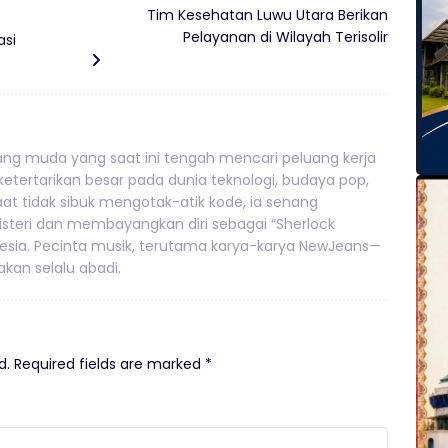
Tim Kesehatan Luwu Utara Berikan
Pelayanan di Wilayah Terisolir
asi
g muda yang saat ini tengah mencari peluang kerja
 ketertarikan besar pada dunia teknologi, budaya pop,
 Saat tidak sibuk mengotak-atik kode, ia senang
teri dan membayangkan diri sebagai “Sherlock
nesia. Pecinta musik, terutama karya-karya NewJeans—
kan selalu abadi.
d.
Required fields are marked
*