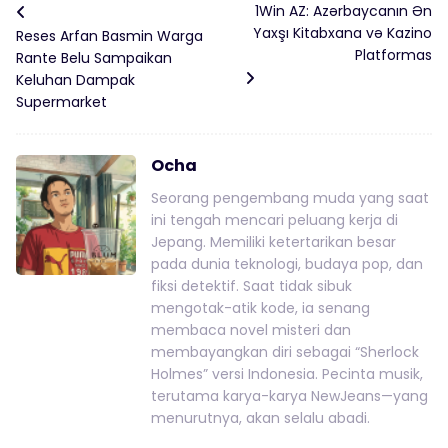
1Win AZ: Azərbaycanın Ən
Yaxşı Kitabxana və Kazino
Reses Arfan Basmin Warga
Platformas
Rante Belu Sampaikan
Keluhan Dampak
Supermarket
Ocha
Seorang pengembang muda yang saat
ini tengah mencari peluang kerja di
Jepang. Memiliki ketertarikan besar
pada dunia teknologi, budaya pop, dan
fiksi detektif. Saat tidak sibuk
mengotak-atik kode, ia senang
membaca novel misteri dan
membayangkan diri sebagai “Sherlock
Holmes” versi Indonesia. Pecinta musik,
terutama karya-karya NewJeans—yang
menurutnya, akan selalu abadi.