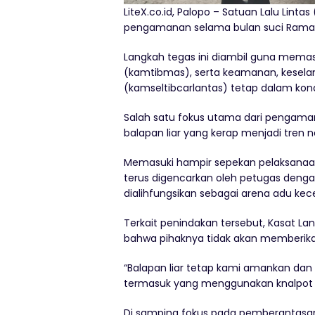
LiteX.co.id, Palopo – Satuan Lalu Lint
pengamanan selama bulan suci Ramadh
Langkah tegas ini diambil guna memas
(kamtibmas), serta keamanan, keselama
(kamseltibcarlantas) tetap dalam kond
Salah satu fokus utama dari pengamana
balapan liar yang kerap menjadi tren n
Memasuki hampir sepekan pelaksanaan 
terus digencarkan oleh petugas dengan
dialihfungsikan sebagai arena adu kec
Terkait penindakan tersebut, Kasat La
bahwa pihaknya tidak akan memberika
“Balapan liar tetap kami amankan dan s
termasuk yang menggunakan knalpot br
Di samping fokus pada pemberantasan b