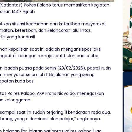
as (Satlantas) Polres Palopo terus memasifkan kegiatan
an 1447 Hijriah.
tikan situasi keamanan dan ketertiban masyarakat
tan, ketertiban, dan kelancaran lalu lintas
isi yang kondusif.
n kepolisian saat ini adalah mengantisipasi aksi
egatif di kalangan remaja saat bulan puasa tiba.
ibadah puasa pada Senin (23/02/2026), patroli rutin
 menyasar sejumlah titik jalanan yang sering
epatan kuda besi.
ntas Polres Palopo, AKP Frans Niovaldo, menegaskan
n kelonggaran.
ampai saat ini sudah terjaring 11 kendaraan roda dua,
ong, yang didominasi oleh pelajar,” ungkapnya.
alapan liar, jajaran Satlantas Polres Palopo juga