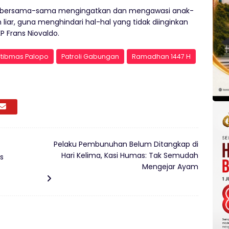
uk bersama-sama mengingatkan dan mengawasi anak-
 liar, guna menghindari hal-hal yang tidak diinginkan
KP Frans Niovaldo.
tibmas Palopo
Patroli Gabungan
Ramadhan 1447 H
Pelaku Pembunuhan Belum Ditangkap di
Hari Kelima, Kasi Humas: Tak Semudah
s
Mengejar Ayam