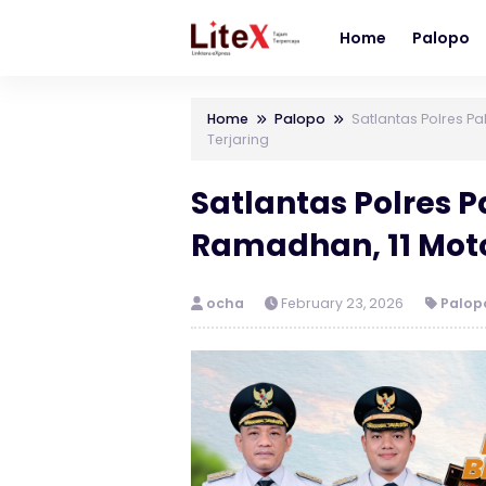
Home
Palopo
Home
Palopo
Satlantas Polres P
Terjaring
Satlantas Polres 
Ramadhan, 11 Motor
ocha
February 23, 2026
Palop