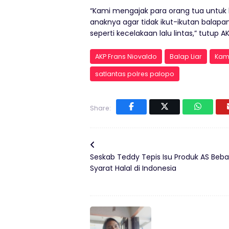
“Kami mengajak para orang tua unt
anaknya agar tidak ikut-ikutan balapan
seperti kecelakaan lalu lintas,” tutup A
AKP Frans Niovaldo
Balap Liar
Kam
satlantas polres palopo
Share:
Seskab Teddy Tepis Isu Produk AS Beba
Syarat Halal di Indonesia