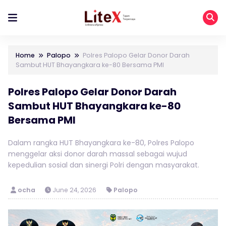
Home
Palopo
Polres Palopo Gelar Donor Darah
Sambut HUT Bhayangkara ke-80 Bersama PMI
Polres Palopo Gelar Donor Darah
Sambut HUT Bhayangkara ke-80
Bersama PMI
Dalam rangka HUT Bhayangkara ke-80, Polres Palopo
menggelar aksi donor darah massal sebagai wujud
kepedulian sosial dan sinergi Polri dengan masyarakat.
ocha
June 24, 2026
Palopo