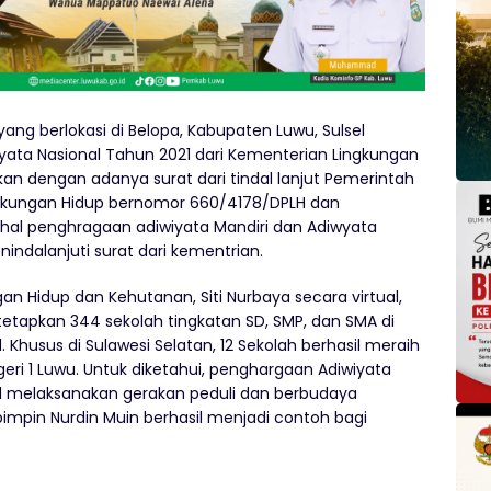
yang berlokasi di Belopa, Kabupaten Luwu, Sulsel
ata Nasional Tahun 2021 dari Kementerian Lingkungan
tikan dengan adanya surat dari tindal lanjut Pemerintah
ingkungan Hidup bernomor 660/4178/DPLH dan
hal penghragaan adiwiyata Mandiri dan Adiwyata
nindalanjuti surat dari kementrian.
an Hidup dan Kehutanan, Siti Nurbaya secara virtual,
tetapkan 344 sekolah tingkatan SD, SMP, dan SMA di
 Khusus di Sulawesi Selatan, 12 Sekolah berhasil meraih
ri 1 Luwu. Untuk diketahui, penghargaan Adiwiyata
il melaksanakan gerakan peduli dan berbudaya
pimpin Nurdin Muin berhasil menjadi contoh bagi