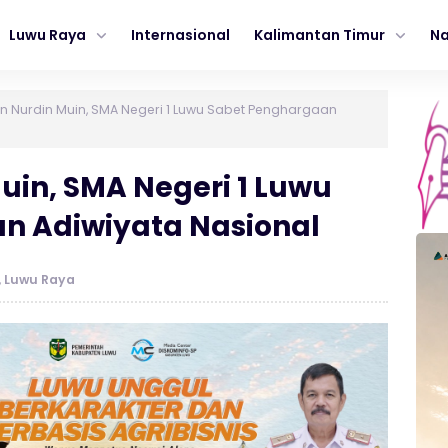
Luwu Raya
Internasional
Kalimantan Timur
Na
n Nurdin Muin, SMA Negeri 1 Luwu Sabet Penghargaan
uin, SMA Negeri 1 Luwu
n Adiwiyata Nasional
,
Luwu Raya