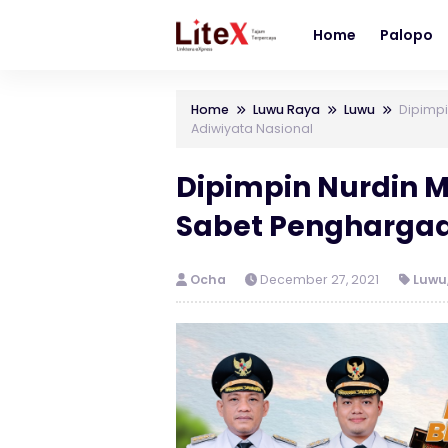
Home
Palopo
Home
Luwu Raya
Luwu
Dipimpi
Adiwiyata Nasional
Dipimpin Nurdin M
Sabet Penghargaa
Ocha
December 27, 2021
Luwu