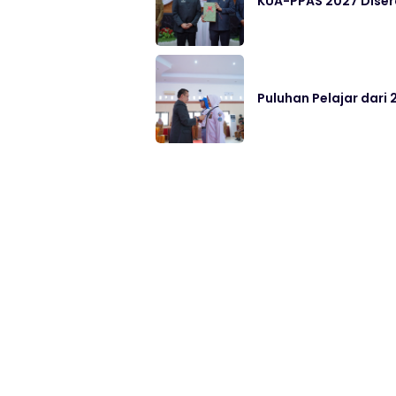
KUA-PPAS 2027 Disera
Puluhan Pelajar dari 