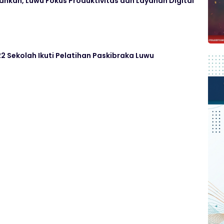
hkan, Luwu Fokus Produktivitas dan Layanan Digital
22 Sekolah Ikuti Pelatihan Paskibraka Luwu