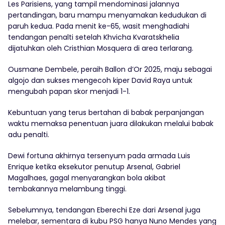
Les Parisiens, yang tampil mendominasi jalannya
pertandingan, baru mampu menyamakan kedudukan di
paruh kedua. Pada menit ke-65, wasit menghadiahi
tendangan penalti setelah Khvicha Kvaratskhelia
dijatuhkan oleh Cristhian Mosquera di area terlarang.
Ousmane Dembele, peraih Ballon d’Or 2025, maju sebagai
algojo dan sukses mengecoh kiper David Raya untuk
mengubah papan skor menjadi 1-1.
Kebuntuan yang terus bertahan di babak perpanjangan
waktu memaksa penentuan juara dilakukan melalui babak
adu penalti.
Dewi fortuna akhirnya tersenyum pada armada Luis
Enrique ketika eksekutor penutup Arsenal, Gabriel
Magalhaes, gagal menyarangkan bola akibat
tembakannya melambung tinggi.
Sebelumnya, tendangan Eberechi Eze dari Arsenal juga
melebar, sementara di kubu PSG hanya Nuno Mendes yang