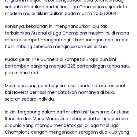
Angka ini menjadi rekor penguasaan bola terendah bagi
sebuah tim dalam partai final Liga Champions sejak data
modern mulai dikumpulkan pada musim 2003/2004.
Ironisnya, kekalahan ini menghancurkan laju tak
terkalahkan Arsenal di Liga Champions musim ini, di mana
mereka sempat mengantongi 11 kemenangan dan empat
hasil imbang sebelum menginjakkan kaki di final.
Puasa gelar The Gunners di kompetisi Eropa pun kini
bertambah panjang menjadi 226 pertandingan tanpa satu
pun raihan trofi.
Meski berujung getir bagi tim asal London Utara tersebut,
Kai Havertz berhasil mencatatkan namanya di buku
sejarah secara individu.
Ia kini tergabung dalam daftar eksklusif bersama Cristiano
Ronaldo dan Mario Mandzukic sebagai daftar tiga pemain
di dunia yang mampu mencetak gol di laga final Liga
Champions dengan mengenakan seragam dua klub yang