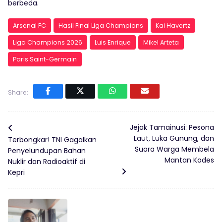
berbeda.
Arsenal FC
Hasil Final Liga Champions
Kai Havertz
Liga Champions 2026
Luis Enrique
Mikel Arteta
Paris Saint-Germain
Share:
Jejak Tamainusi: Pesona
Laut, Luka Gunung, dan
Terbongkar! TNI Gagalkan
Suara Warga Membela
Penyelundupan Bahan
Mantan Kades
Nuklir dan Radioaktif di
Kepri