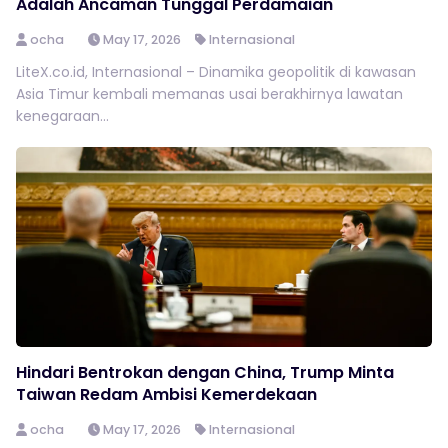
Adalah Ancaman Tunggal Perdamaian
ocha
May 17, 2026
Internasional
LiteX.co.id, Internasional – Dinamika geopolitik di kawasan
Asia Timur kembali memanas usai berakhirnya lawatan
kenegaraan...
Hindari Bentrokan dengan China, Trump Minta
Taiwan Redam Ambisi Kemerdekaan
ocha
May 17, 2026
Internasional