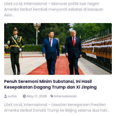
LiteX.co.id, Internasional – Manuver politik luar negeri
Amerika Serikat kembali menyoroti eskalasi di kawasan
Asia...
Penuh Seremoni Minim Substansi, Ini Hasil
Kesepakatan Dagang Trump dan Xi Jinping
ocha
May 17, 2026
Internasional
LiteX.co.id, Internasional – Lawatan kenegaraan Presiden
Amerika Serikat Donald Trump ke Beijing selama dua hari...