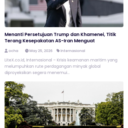
Menanti Persetujuan Trump dan Khamenei, Titik
Terang Kesepakatan AS-Iran Menguat
ocha
May 25, 2026
Internasional
LiteX.co.id, Internasional – Krisis keamanan maritim yang
melumpuhkan rute perdagangan minyak global
diproyeksikan segera menemui...