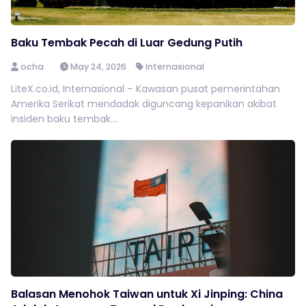
Baku Tembak Pecah di Luar Gedung Putih
ocha
May 24, 2026
Internasional
LiteX.co.id, Internasional – Kawasan pusat pemerintahan
Amerika Serikat mendadak diguncang kepanikan akibat
insiden baku tembak...
Balasan Menohok Taiwan untuk Xi Jinping: China