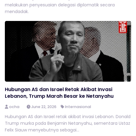
melakukan penyesuaian delegasi diplomatik secara
mendadak.
Hubungan AS dan Israel Retak Akibat Invasi
Lebanon, Trump Marah Besar ke Netanyahu
ocha
June 22, 2026
Internasional
Hubungan AS dan Israel retak akibat invasi Lebanon. Donald
Trump murka pada Benjamin Netanyahu, sementara Ustaz
Felix Siauw menyebutnya sebagai...