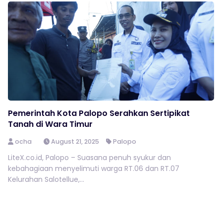
Pemerintah Kota Palopo Serahkan Sertipikat
Tanah di Wara Timur
ocha
August 21, 2025
Palopo
LiteX.co.id, Palopo – Suasana penuh syukur dan
kebahagiaan menyelimuti warga RT.06 dan RT.07
Kelurahan Salotellue,...