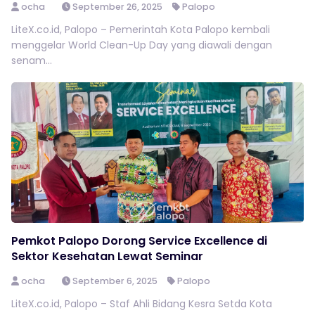
ocha
September 26, 2025
Palopo
LiteX.co.id, Palopo – Pemerintah Kota Palopo kembali
menggelar World Clean-Up Day yang diawali dengan
senam...
Pemkot Palopo Dorong Service Excellence di
Sektor Kesehatan Lewat Seminar
ocha
September 6, 2025
Palopo
LiteX.co.id, Palopo – Staf Ahli Bidang Kesra Setda Kota