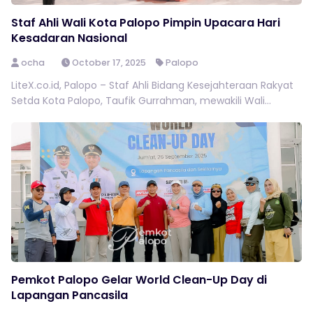
Staf Ahli Wali Kota Palopo Pimpin Upacara Hari
Kesadaran Nasional
ocha
October 17, 2025
Palopo
LiteX.co.id, Palopo – Staf Ahli Bidang Kesejahteraan Rakyat
Setda Kota Palopo, Taufik Gurrahman, mewakili Wali...
Pemkot Palopo Gelar World Clean-Up Day di
Lapangan Pancasila