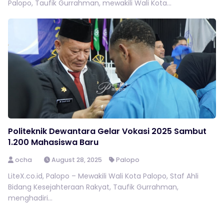
Palopo, Taufik Gurrahman, mewakili Wali Kota...
Politeknik Dewantara Gelar Vokasi 2025 Sambut
1.200 Mahasiswa Baru
ocha
August 28, 2025
Palopo
LiteX.co.id, Palopo – Mewakili Wali Kota Palopo, Staf Ahli
Bidang Kesejahteraan Rakyat, Taufik Gurrahman,
menghadiri...