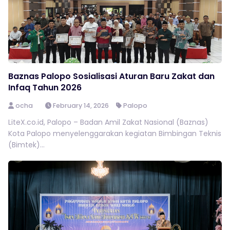
Baznas Palopo Sosialisasi Aturan Baru Zakat dan
Infaq Tahun 2026
ocha
February 14, 2026
Palopo
LiteX.co.id, Palopo – Badan Amil Zakat Nasional (Baznas)
Kota Palopo menyelenggarakan kegiatan Bimbingan Teknis
(Bimtek)...