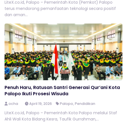
LiteX.co.id, Palopo – Pemerintah Kota (Pemkot) Palopo
terus mendorong pemanfaatan teknologi secara positif
dan aman...
Penuh Haru, Ratusan Santri Generasi Qur’ani Kota
Palopo Ikuti Prosesi Wisuda
ocha
April 19, 2026
Palopo
,
Pendidikan
LiteX.co.id, Palopo – Pemerintah Kota Palopo melalui Staf
Ahli Wali Kota Bidang Kesra, Taufik Gurrahman,...